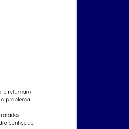
r e retornam 
a o problema.
tratadas. 
ro conhecido 