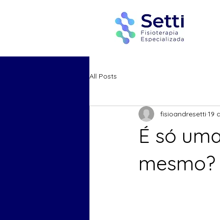
All Posts
fisioandresetti
19 
É só uma
mesmo?